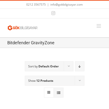
Skip
0212 3567575
|
info@gokbilgisayar.com
to
Instagram
content
Bitdefender GravityZone
Sort by
Default Order
Show
12 Products