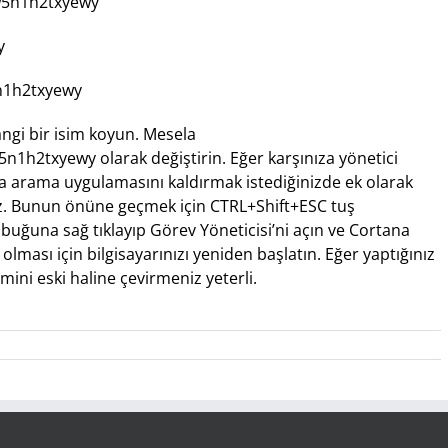
cw5n1h2txyewy
y
n1h2txyewy
angi bir isim koyun. Mesela
h2txyewy olarak değiştirin. Eğer karşınıza yönetici
na arama uygulamasını kaldırmak istediğinizde ek olarak
niz. Bunun önüne geçmek için CTRL+Shift+ESC tuş
ğuna sağ tıklayıp Görev Yöneticisi’ni açın ve Cortana
 olması için bilgisayarınızı yeniden başlatın. Eğer yaptığınız
mini eski haline çevirmeniz yeterli.