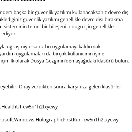
der’ı başka bir güvenlik yazılımı kullanacaksanız devre dışı
klediğiniz güvenlik yazılımı genellikle devre dışı bırakma
 sisteminin temel bir bileşeni olduğu için genellikle
 ediyor.
rıyla uğraşmıyorsanız bu uygulamayı kaldırmak
e yardım uygulamaları da birçok kullanıcının işine
çin ilk olarak Dosya Gezginin’den aşağıdaki klasörü bulun.
teyebilir. Onay verdikten sonra karşınıza gelen klasörler
ecHealthUI_cw5n1h2txyewy
Microsoft.Windows.HolographicFirstRun_cw5n1h2txyewy