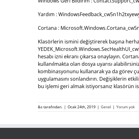
Windows Geri Bildirim : ContactSupport_
Yardım : WindowsFeedback_cw5n1h2txyew
Cortana : Microsoft.Windows.Cortana_cw5
Klasörlerin ismini değiştirerek başına herh
YEDEK_Microsoft.Windows.SecHealthUI_cw5n1
hesabı izni ekranı çıkarsa onaylayın. Corta
kullanılmakta olan dosya uyarısı alabilirsi
kombinasyonunu kullanarak ya da görev çubu
uygulamasını sonlandırın. Değişiklerin etkili
bu işlemi geri almak istiyorsanız klasörün is
&s tarafından.
|
Ocak 24th, 2019
|
Genel
|
Yorum yok