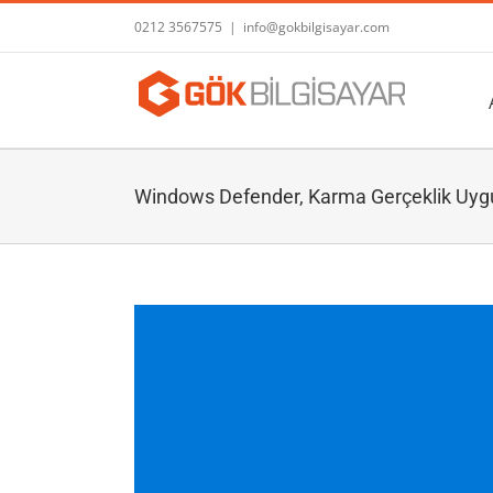
Skip
0212 3567575
|
info@gokbilgisayar.com
to
content
Windows Defender, Karma Gerçeklik Uygu
View
Larger
Image