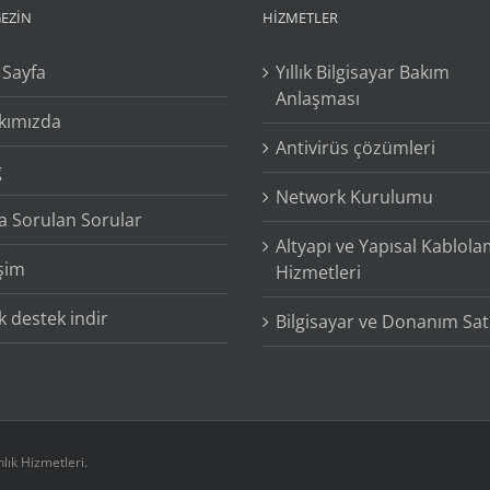
GEZİN
HIZMETLER
 Sayfa
Yıllık Bilgisayar Bakım
Anlaşması
kımızda
Antivirüs çözümleri
g
Network Kurulumu
a Sorulan Sorular
Altyapı ve Yapısal Kablol
işim
Hizmetleri
 destek indir
Bilgisayar ve Donanım Satı
ık Hizmetleri.