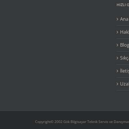
HIZLI 
Ana
Hak
Blo
Sıkç
İlet
Uzak
Copyright© 2002 Gök Bilgisayar Teknik Servis ve Danışmanl